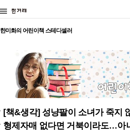
메
뉴
기
아
타
이
서
전체
본
콘
한미화의 어린이책 스테디셀러
비
문
스
정치
정치일반
대통령실
국회·정당
사회
사회일반
여성
노동
환경
전국
전국일반
제주
호남
영남
경제
경제일반
금융·증권
산업·재계
국제
국제일반
해외토픽
아시아·태
문화
문화일반
영화·애니
방송·연예
스포츠
스포츠일반
축구·해외리그
야구
연
[책&생각] 성냥팔이 소녀가 죽지
미래과학
미래
과학
기술
환경
시각
재
리
애니멀피플
야생동물
반려동물
농장동물
형제자매 없다면 거북이라도…아니
스