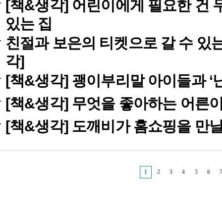
[책&생각] 어린이에게 필요한 건 
있는 집
친절과 보은의 티켓으로 갈 수 있는
각]
[책&생각] 괭이부리말 아이들과 ‘
[책&생각] 무엇을 좋아하는 어른이
[책&생각] 도깨비가 홈쇼핑을 만날
1
2
3
4
5
6