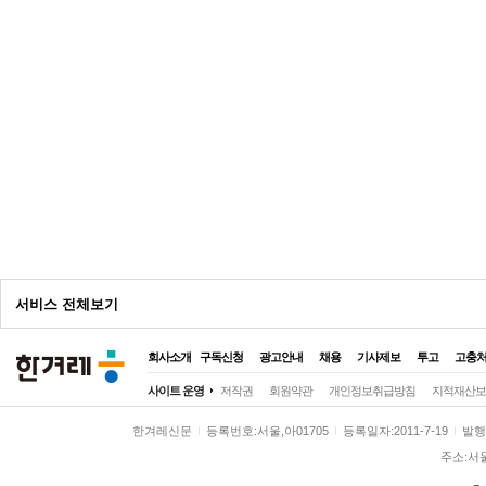
광
서비스 전체보기
고
회사소개
구독신청
광고안내
채용
기사제보
투고
고충
전체
사이트 운영
저작권
회원약관
개인정보취급방침
지적재산보
정치
정치일반
대통령실
국회·정당
한겨레신문
등록번호:서울,아01705
등록일자:2011-7-19
발행일
사회
사회일반
여성
노동
환경
주소:서
전국
전국일반
제주
호남
영남