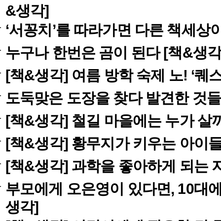
트
기후변화&
기후정책
기후행동
기후과학
&생각]
휴심정
마음산책
조현이 만난 사람
휴
‘서꽁치’를 따라가면 다른 책세상이
오피니언
사설
칼럼
왜냐면
누구나 한번은 곰이 된다 [책&생각
만화
|
ESC
|
한겨레S
|
연재
|
이슈
|
함
[책&생각] 여름 방학 숙제 노! ‘퀘
포토
화보
한겨레TV
편성표
한겨레TV 소개
광고·후
도둑맞은 도장을 찾다 발견한 것들 
뉴스서비스
많이본기사
날짜별한겨레
지난
[책&생각] 철길 마을에는 누가 살
매거진
한겨레21
씨네21
이코노미인사
[책&생각] 황무지가 키우는 아이
[책&생각] 과학을 좋아하게 되는 
부모에게 오은영이 있다면, 10대에
생각]