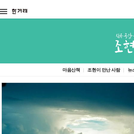
기
메
타
뉴
서
아
본
비
이
문
전체
스
콘
정치
정치일반
대통령실
국회·정당
사회
사회일반
여성
노동
환경
전국
전국일반
제주
호남
영남
서
마음산책
조현이 만난 사람
뉴
경제
경제일반
금융·증권
산업·재계
비
스
국제
국제일반
해외토픽
아시아·태
메
탑
뉴
기
문화
문화일반
영화·애니
방송·연예
사
스포츠
스포츠일반
축구·해외리그
야구
미래과학
미래
과학
기술
환경
시각
애니멀피플
야생동물
반려동물
농장동물