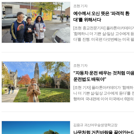
요
기
조현 기자
사
예수께서 오신 뜻은 ‘파격적 환
대’를 위해서다
[조현 종교전문기자] 플라톤아카데미
‘함께하니 더 기쁜 삶-일상 고수에게 
다’를 진행. 미국편 다섯번째는 미국 
라델피피아 흑인빈민사회에서 사역하
는 이태후 목사(58)입니다. 이 목사는 
국 주류사회가 방치한........
조현 기자
“자동차 운전 배우는 것처럼 마
운전법도 배워야”
[조현 기자] 플라톤아카데미가 ‘함께하
니 더 기쁜 삶-일상 고수에게 듣다’를 
행하며 국내편에 이어 미국에서 6명의
고수들을 만났습니다. 미국편 세번째
예일대 불교지도법사인 수미 런던 김
(48)이다. 지난달 13일 미국....
김용규 괴산여우숲생명학교장
나무처럼 거친바람을 끌어안는