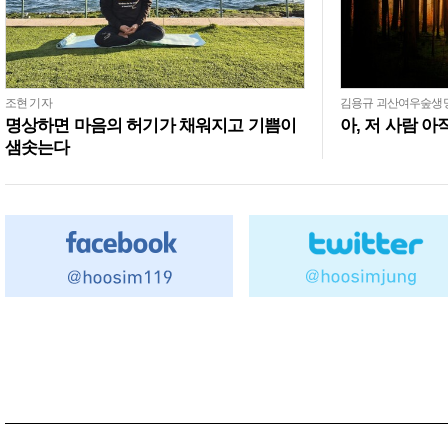
조현 기자
김용규 괴산여우숲생
명상하면 마음의 허기가 채워지고 기쁨이
아, 저 사람 
샘솟는다
광
고
주