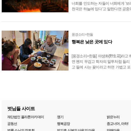
너희를 인도하는 자들이 너희에게 ‘보
천국은 하늘에 있다’고 말한다면 공중
새들이 너희보다 앞설 것이다. 만일 그
들이 너희에게 ‘그 나라가 바다 속에 
다’고 말한......
풍경소리=한돌
행복은 낮은 곳에 있다
[풍경소리=한돌] 야생화(野生花)라고 
면 왠지 무겁고 학자의 말투처럼 들리
고 들에 사는 꽃이라고 하면 가볍고 포
근하게 들린다. 야생초(野生草)와 들에
나는 풀도 마찬가지다. 똑같은 것을 표
현해도 중국 글자와....
벗님들 사이트
재단법인 플라톤아카데미
쟁기
밝은누리
공동선
행복공장
종교너머, 아하!
법륜 스님의 정토회
박기호 신부의 산위의 마을
만해마을