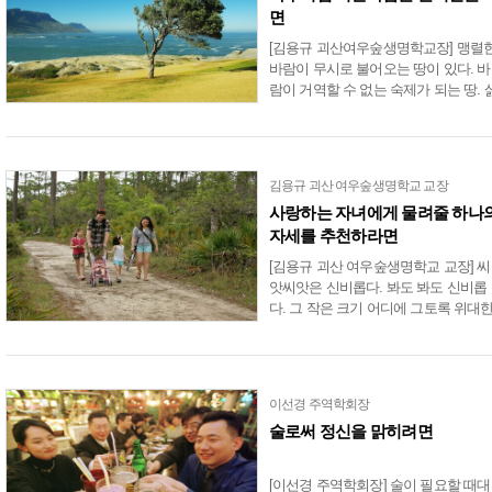
면
[김용규 괴산여우숲생명학교장] 맹렬
바람이 무시로 불어오는 땅이 있다. 바
람이 거역할 수 없는 숙제가 되는 땅. 
은 너무도 신비로워 그 험한 땅에서도
어떤 씨앗의 싹은 뒷일 걱정 없이 터진
다. 그리하여 일생 그곳을....
김용규 괴산 여우숲생명학교 교장
사랑하는 자녀에게 물려줄 하나
자세를 추천하라면
[김용규 괴산 여우숲생명학교 교장] 씨
앗씨앗은 신비롭다. 봐도 봐도 신비롭
다. 그 작은 크기 어디에 그토록 위대
힘이 숨겨져 있는 것일까? 제 품은 뜻
펼치기 전까지는 자신을 지켜주던, 그
러나 때가 되었......
이선경 주역학회장
술로써 정신을 맑히려면
[이선경 주역학회장] 술이 필요할 때대