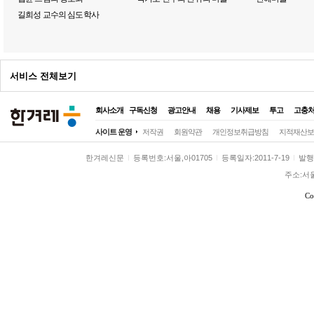
길희성 교수의 심도학사
서비스 전체보기
회사소개
구독신청
광고안내
채용
기사제보
투고
고충
전체
사이트 운영
저작권
회원약관
개인정보취급방침
지적재산보
정치
정치일반
대통령실
국회·정당
한겨레신문
등록번호:서울,아01705
등록일자:2011-7-19
발행일
사회
사회일반
여성
노동
환경
주소:서
전국
전국일반
제주
호남
영남
Co
경제
경제일반
금융·증권
산업·재계
국제
국제일반
해외토픽
아시아·태
문화
문화일반
영화·애니
방송·연예
스포츠
스포츠일반
축구·해외리그
야구
미래과학
미래
과학
기술
환경
시각