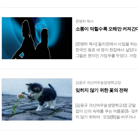
책에 나섰다. 불어오는 바람에 나뒹구
는 낙엽이 처연하여, 월명사의 제망매
가(祭亡妹歌)를 읊조린다.....
문병하 목사
소통이 막힐수록 오해만 커져간
[문병하 목사] 필리핀에서 사업을 하는
한국인 동료 세 명이 한집에서 살았다.
그들은 현지인 가정부를 두었다. 가정
부는 청소와 요리를 해주었고, 그녀가
해주는 일은 마음에 쏙 들었다. 그런데
얼마 후 그들은 집에...
김용규 괴산여우숲생명학교장
잊히지 않기 위한 꽃의 전략
[김용규 괴산여우숲생명학교장] 군말
없이 신의 숙제를 푸는 여름꽃(3) - 잊
지 않기 위하여 : 모양(形)을 바꾸거나
때(時)를 살피거나잊히는 존재들의 슬
픔삶에 목적이 있을까? 삶에는 어떤 
적도 없다고 주장.....