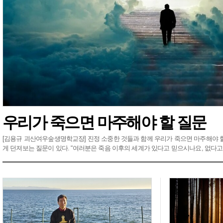
기후변화&
기후정책
기후행동
기후과학
휴심정
마음산책
조현이 만난 사람
휴
오피니언
사설
칼럼
왜냐면
만화
|
ESC
|
한겨레S
|
연재
|
이슈
|
함
포토
화보
한겨레TV
편성표
한겨레TV 소개
광고·후
뉴스서비스
많이본기사
날짜별한겨레
지난
우리가 죽으면 마주해야 할 질문
매거진
한겨레21
씨네21
이코노미인사
[김용규 괴산여우숲생명학교장] 진정 소중한 것들과 함께 우리가 죽으면 마주해야 
게 던져보는 질문이 있다. “여러분은 죽음 이후의 세계가 있다고 믿으시나요, 없다고 믿
주
요
기
사