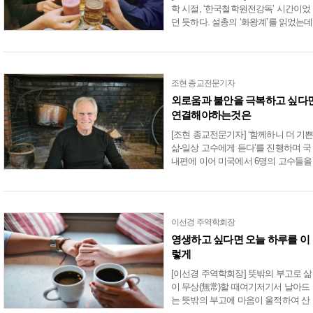
학 시절, ‘한국철학원전강독’ 시간이었
던 듯하다. 설총의 ‘화왕계’를 읽었는데
그 가운데 “차와 술로써 정신을 맑힌
다”는 대목이 있었다. 차를 마셔서 정
을 맑게 하는 것이야 ....
조현 종교전문기자
외로움과 불안을 극복하고 싶다
연결해야하는것은
[조현 종교전문기자] ‘함께하니 더 기
삶-일상 고수에게 듣다’를 진행하며 국
내편에 이어 미국에서 6명의 고수들을
만났습니다. 미국편 첫번째는 세계적
명상가인 매사추세츠주립대 의학부 
예교수 존 카밧진(79) 박사....
이선경 주역학회장
영생하고 싶다면 오늘 하루를 이
렇게
[이선경 주역학회장] 뜻밖의 부고로 삶
이 무상(無常)할 때여기저기서 날아드
는 뜻밖의 부고에 마음이 울적하여 산