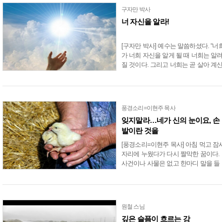
구자만 박사
너 자신을 알라!
[구자만 박사] 예수는 말씀하셨다. “너
가 너희 자신을 알게 될 때 너희는 알
질 것이다. 그리고 너희는 곧 살아 계
아버지의 자녀라는 것을 깨닫게 될 것
이다. 그러나 만일 너희가 너희 자신을
알지 못하면 너희는....
풍경소리=이현주 목사
잊지말라…네가 신의 눈이요, 손
발이란 것을
[풍경소리=이현주 목사] 아침 먹고 잠
자리에 누웠다가 다시 짤막한 꿈이다.
사건이나 사물은 없고 한마디 말을 들
었는지 했는지 모르겠다. “사람이 늙는
것은 그 몸이 한 찰나도 지금을 떠나지
않으면서 아무것....
원철 스님
깊은 슬픔이 흐르는 강