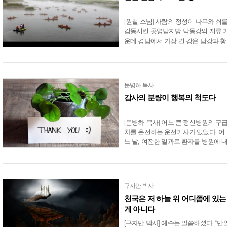
[원철 스님] 사람의 정성이 나무와 쇠
감동시킨 곳영남지방 낙동강의 지류 
운데 경남에서 가장 긴 강은 남강과 황
강이다. 남강은 진주 촉석루를 품으면
서 임진왜란 때의 진주성 전투와 논개
스토리를 남겼다.....
문병하 목사
감사의 분량이 행복의 척도다
[문병하 목사] 어느 큰 정신병원의 구
차를 운전하는 운전기사가 있었다. 어
느 날, 여전한 일과로 환자를 병원에 
려놓고 차를 돌리려고 하는데 병원의
위층 창문에서 부르는 소리가 들렸다.
“나 좀 보시오!” 운전기사가....
구자만 박사
천국은 저 하늘 위 어디쯤에 있는
게 아니다
[구자만 박사] 예수는 말씀하셨다. “만