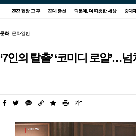
서
2023 현장 그 후
22대 총선
덕분에, 더 따뜻한 세상
중대
비
스
광
본
메
고
문
뉴
광
문화
문화일반
고
‘7인의 탈출’ ‘코미디 로얄’…
농지 돌아가는 잼버리 야영지…주
윤-한 충돌 2라운드는 공천…양보
“누가 눈 치웠지?”…무인매장 앞
[사설] 노동자 안전 뒷전 중대재해
[올해의 책] 숙제를 풀 실마리를 찾
“이스라엘-하마스 1개월 휴전 합
정부, ‘후쿠시마 오염수 대응’ 전담
폭우에 부서진 집 그대로…임시
이준석-양향자 합당…제3지대 
‘90원 아침밥’ 할머니가 남긴 사
아파트 관리소장, 안전모 미착용
[올해의 책] 숙제를 풀 실마리를 
이스라엘 사람들도 외친다…“전
새해 첫 해맞이 7시26분…‘일출 
민들 마음엔 상처만 남았다
못 할 승부의 본질은
CCTV에 찍힌 어르신
법 후퇴가 민생 대책인가
아, 다시 책으로 ①국내서
의”…‘완전한 종전’엔 이견
조직 만든다
택 떠날 2년 뒤 더 걱정
눈 ‘칸막이’ 줄었다
랑…“산골 아이들 배 든든하게”
숨기려 현장 조작해 기소
아, 다시 책으로 ②번역서
종식, 네타냐후 퇴진”
소’ 동해선 보기 힘들 수도
페
트
카
링
스
프
글
이
위
카
크
크
린
씨
스
터
오
랩
트
키
북
우
기