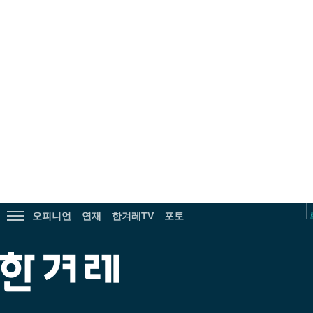
광
고
오피니언
연재
한겨레TV
포토
전
체
메
한
뉴
겨
보
레
기