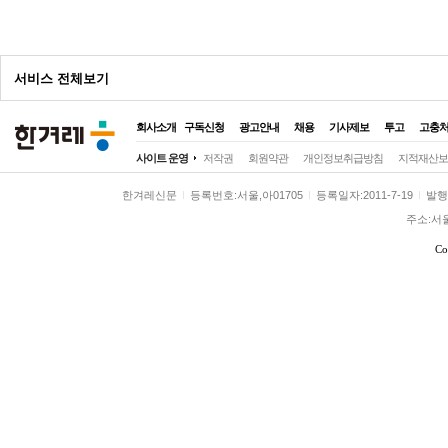
광
고
서비스 전체보기
회사소개
구독신청
광고안내
채용
기사제보
투고
고충
전체
사이트 운영
저작권
회원약관
개인정보취급방침
지적재산보
정치
정치일반
대통령실
국회·정당
한겨레신문
등록번호:서울,아01705
등록일자:2011-7-19
발행일
사회
사회일반
여성
노동
환경
주소:서
전국
전국일반
제주
호남
영남
Co
경제
경제일반
금융·증권
산업·재계
국제
국제일반
해외토픽
아시아·태
문화
문화일반
영화·애니
방송·연예
스포츠
스포츠일반
축구·해외리그
야구
미래과학
미래
과학
기술
환경
시각