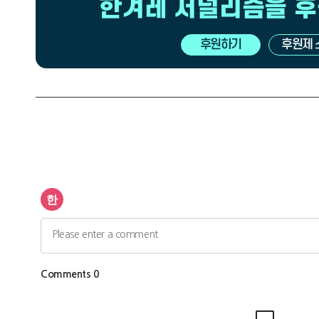
한겨레 저널리즘을 
후원하기
후원제 
광
고
광
고