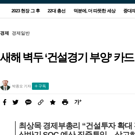
서
2023 현장 그 후
22대 총선
덕분에, 더 따뜻한 세상
중대
비
스
광
본
메
고
문
뉴
광
경제
경제일반
고
새해 벽두 ‘건설경기 부양’ 카
농지 돌아가는 잼버리 야영지…주
윤-한 충돌 2라운드는 공천…양보
“누가 눈 치웠지?”…무인매장 앞
[사설] 노동자 안전 뒷전 중대재해
[올해의 책] 숙제를 풀 실마리를 찾
“이스라엘-하마스 1개월 휴전 합
정부, ‘후쿠시마 오염수 대응’ 전담
폭우에 부서진 집 그대로…임시
이준석-양향자 합당…제3지대 
‘90원 아침밥’ 할머니가 남긴 사
아파트 관리소장, 안전모 미착용
[올해의 책] 숙제를 풀 실마리를 
이스라엘 사람들도 외친다…“전
새해 첫 해맞이 7시26분…‘일출 
민들 마음엔 상처만 남았다
못 할 승부의 본질은
CCTV에 찍힌 어르신
법 후퇴가 민생 대책인가
아, 다시 책으로 ①국내서
의”…‘완전한 종전’엔 이견
조직 만든다
택 떠날 2년 뒤 더 걱정
눈 ‘칸막이’ 줄었다
랑…“산골 아이들 배 든든하게”
숨기려 현장 조작해 기소
아, 다시 책으로 ②번역서
종식, 네타냐후 퇴진”
소’ 동해선 보기 힘들 수도
박
구독
박종오 기자
종
오
기
자
페
트
카
링
스
프
글
사
이
위
카
크
크
린
씨
진
스
터
오
랩
트
키
북
우
최상목 경제부총리 “건설투자 확대 
기
상반기 SOC 예산 집중투입…상고