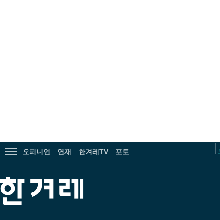
광
고
오피니언
연재
한겨레TV
포토
전
체
메
한
뉴
겨
보
레
기