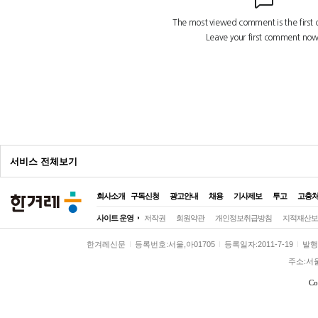
광
고
서비스 전체보기
회사소개
구독신청
광고안내
채용
기사제보
투고
고충
전체
사이트 운영
저작권
회원약관
개인정보취급방침
지적재산보
정치
정치일반
대통령실
국회·정당
한겨레신문
등록번호:서울,아01705
등록일자:2011-7-19
발행일
사회
사회일반
여성
노동
환경
주소:서
전국
전국일반
제주
호남
영남
Co
경제
경제일반
금융·증권
산업·재계