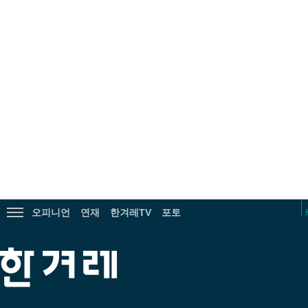
광
고
오피니언
연재
한겨레TV
포토
전
체
메
한
뉴
겨
보
레
기