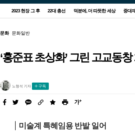
서
2023 현장 그 후
22대 총선
덕분에, 더 따뜻한 세상
중대
비
스
광
본
메
고
문
뉴
광
문화
문화일반
고
‘홍준표 초상화’ 그린 고교동
농지 돌아가는 잼버리 야영지…주
윤-한 충돌 2라운드는 공천…양보
“누가 눈 치웠지?”…무인매장 앞
[사설] 노동자 안전 뒷전 중대재해
[올해의 책] 숙제를 풀 실마리를 찾
“이스라엘-하마스 1개월 휴전 합
정부, ‘후쿠시마 오염수 대응’ 전담
폭우에 부서진 집 그대로…임시
이준석-양향자 합당…제3지대 
‘90원 아침밥’ 할머니가 남긴 사
아파트 관리소장, 안전모 미착용
[올해의 책] 숙제를 풀 실마리를 
이스라엘 사람들도 외친다…“전
새해 첫 해맞이 7시26분…‘일출 
민들 마음엔 상처만 남았다
못 할 승부의 본질은
CCTV에 찍힌 어르신
법 후퇴가 민생 대책인가
아, 다시 책으로 ①국내서
의”…‘완전한 종전’엔 이견
조직 만든다
택 떠날 2년 뒤 더 걱정
눈 ‘칸막이’ 줄었다
랑…“산골 아이들 배 든든하게”
숨기려 현장 조작해 기소
아, 다시 책으로 ②번역서
종식, 네타냐후 퇴진”
소’ 동해선 보기 힘들 수도
노
구독
노형석 기자
형
석
기
자
페
트
카
링
스
프
글
사
이
위
카
크
크
린
씨
진
스
터
오
랩
트
키
북
우
미술계 특혜임용 반발 일어
기