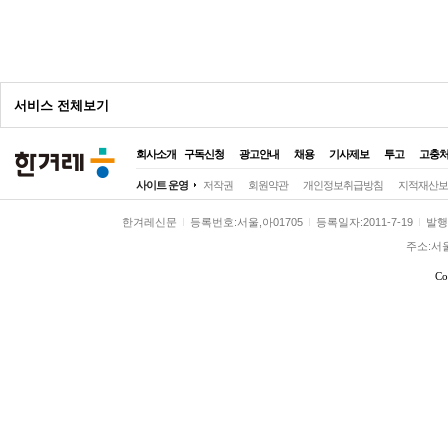
광
고
서비스 전체보기
회사소개
구독신청
광고안내
채용
기사제보
투고
고충
전체
사이트 운영
저작권
회원약관
개인정보취급방침
지적재산보
정치
정치일반
대통령실
국회·정당
한겨레신문
등록번호:서울,아01705
등록일자:2011-7-19
발행일
사회
사회일반
여성
노동
환경
주소:서
전국
전국일반
제주
호남
영남
Co
경제
경제일반
금융·증권
산업·재계
국제
국제일반
해외토픽
아시아·태
문화
문화일반
영화·애니
방송·연예
스포츠
스포츠일반
축구·해외리그
야구
미래과학
미래
과학
기술
환경
시각