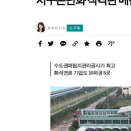
지구온난화 직격탄 메
농지 돌아가는 잼버리 야영지…주
윤-한 충돌 2라운드는 공천…양보
“누가 눈 치웠지?”…무인매장 앞
[사설] 노동자 안전 뒷전 중대재해
[올해의 책] 숙제를 풀 실마리를 찾
“이스라엘-하마스 1개월 휴전 합
정부, ‘후쿠시마 오염수 대응’ 전담
폭우에 부
이준석-양
‘90원 아침
아파트 관리
[올해의 책
이스라엘 
새해 첫 해
민들 마음엔 상처만 남았다
못 할 승부의 본질은
CCTV에 찍힌 어르신
법 후퇴가 민생 대책인가
아, 다시 책으로 ①국내서
의”…‘완전한 종전’엔 이견
조직 만든다
택 떠날 2년
눈 ‘칸막이’
랑…“산골 
숨기려 현장
아, 다시 
종식, 네타
소’ 동해선
최
구독
최우리 기자
우
리
기
자
페
트
카
링
스
프
글
사
이
위
카
크
크
린
씨
진
스
터
오
랩
트
키
북
우
수도권매립지관리공사가 최고
기
화석연료 기업도 10위권 5곳