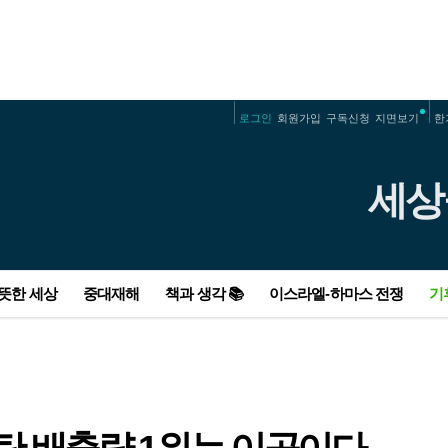
로그인
회원가입
구독신청
지면보기
한
세상
따뜻한 세상
중대재해
책과 생각 📚
이스라엘-하마스 전쟁
기
윤 대통령, 이달 중 ‘김건희 명품백’ 직접 입
“약사님은 따뜻하게 가시길”…39년 동네 지
‘중대재해법 위반’ 대법원 첫 판단…한국제
손가락부터 보폭까지…“신체는 효율적인
가자, 대규모 공세 끝나나…서안, 민간인 보
오늘 수도권·충청권 등 미세먼지 ‘나쁨’…낮
장 밝힐 듯
킨 약국에 부친 편지
강 원청 대표 징역 1년 확정
잣대”
복 시작되나
최고기온 5~12도
‘철새 행보·망언’ 이언주도 영입? 누굴 위한
“이효리가 비행기 옆자리에”…희소병 유튜
중대재해법 또 늦추려 ‘재탕’ 대책으로 여론
3년 동안 멈췄던 계란말이 버스, 다시 출발
후티 반군, 또 미 화물선 공격…미·영 공습
경제적 관점에서 본 2023년 최악의 기후재
‘반윤석열’인가
버가 위로받은 사연
전
합니다
아랑곳 않고 “적대적 표적”
난은 ‘하와이 산불’