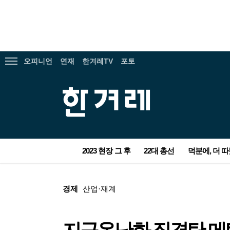
광
고
오피니언
연재
한겨레TV
포토
전
체
메
한
뉴
겨
보
레
기
서
2023 현장 그 후
22대 총선
덕분에, 더 
비
스
광
본
메
고
문
뉴
광
경제
산업·재계
고