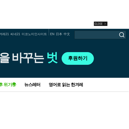
겨레21
씨네21
이코노미인사이트
EN
日本
中文
벗
을 바꾸는
후원하기
후 위기🌍
뉴스레터
영어로 읽는 한겨레
전세사기 그 후…집은 엉망, 가해자는 발
이재명 ’선거제 장고’ 속 당내 병립형 고
남편 1주기, 소방서에 와플·200만원 보낸
현대삼호중공업 40대 노동자 질식사…올
가부장제를 배반하는 이성애를 위하여
가자전쟁이 부른 도미노…이란-파키스탄,
중부, 초미세먼지 ‘나쁨’…수도권 올겨울
뺌, 정부도 미적대
개…야권 혼선 계속
아내 손편지 두 장
해만 3번째 사망사고
홍해로 중동전 확산
첫 비상저감조치 발령
화마 할퀸 지 8개월…“집·직장 잃은 젊은
한동훈 “민주당 운동권에 미안한 마음 없
추위에 떨어 본 사람은 안다…개미마을의
중대재해법 첫 대법 유죄 판결에도…선고
일흔에 첫소설, 여든둘에 페미나상 받은
사우디, 이스라엘 ‘국가 인정’ 뜻…단 ‘팔레
Q. 녹색기후기금에 돈 내는 한국, 손실·피
실업자 엄청나”
다…청년들한텐 죄송”
따뜻한 기부
된 12건 중 실형은 ‘1건’ 뿐
‘환희의 상실’
스타인 독립국’ 전제
해 기금은 모른 척?