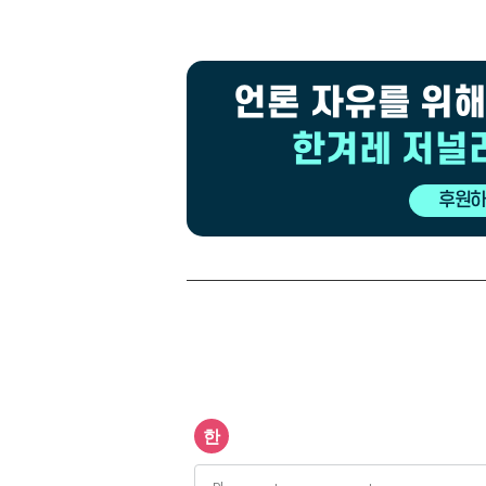
언론 자유를 위해
한겨레 저널
후원하
광
고
광
고