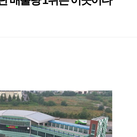
탄 배출량 1위는 이곳이다
서진 집 그대로…임시주
향자 합당…제3지대 나
밥’ 할머니가 남긴 사
소장, 안전모 미착용
] 숙제를 풀 실마리를 찾
사람들도 외친다…“전쟁
맞이 7시26분…‘일출 명
민주당 “장병 당직비 인상, 예비군 훈련기간
의학도 꿈꾼 대학생, 장기기증으로 6명 살리
LH 울산 아파트 공사장서 60대 하청노동자
푸코 사유 속 권력-지식-공간이란 세 축
이스라엘에 덜미 잡히고 뺨 맞는 미국 [정의
IEA 사무총장 “개도국 청정에너지 투자 지원
 뒤 더 걱정
 줄었다
아이들 배 든든하게”
 조작해 기소
책으로 ②번역서
냐후 퇴진”
 보기 힘들 수도
1년 단축”
고 떠난 뒤 명예졸업
추락해 숨져
길의 세계, 그리고]
우선 순위에 두겠다”