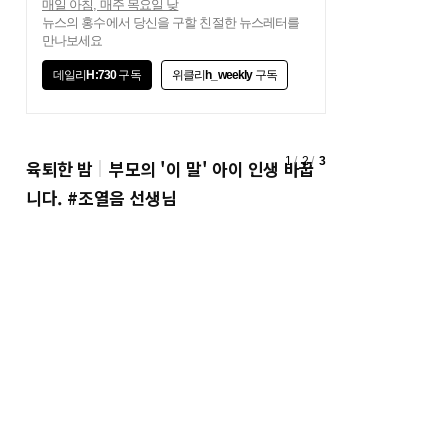
매일 아침, 매주 목요일 낮
뉴스의 홍수에서 당신을 구할 친절한 뉴스레터를
만나보세요
데일리
H:730
구독
위클리
h_weekly
구독
1
/
2
/
3