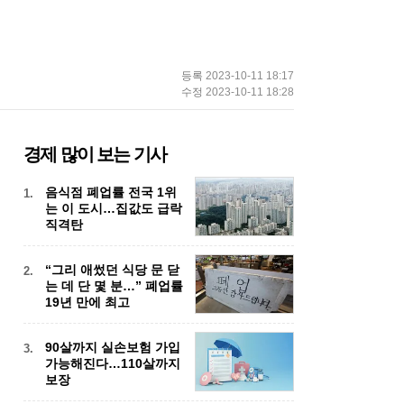
김건희, 마리 앙투아네트, 다이아몬드 목
매일 119원씩 모아 2억3천만원 기부…경
인권위 “중대재해법, 유예 대신 확대해
[우리 책방은요] 오평짜리 새까만 공간에
올해 가장 우려되는 분쟁 지역은 가자지
전국 국립공원 면적 2032년까지 33% 늘
걸이
기소방의 십시일반
야”…국회의장에 의견 표명
그려가는 꿈
구…가장 큰 위험은 ‘미국’
린다
등록
2023-10-11 18:17
수정
2023-10-11 18:28
경제 많이 보는 기사
음식점 폐업률 전국 1위
1.
는 이 도시…집값도 급락
직격탄
“그리 애썼던 식당 문 닫
2.
는 데 단 몇 분…” 폐업률
19년 만에 최고
90살까지 실손보험 가입
3.
가능해진다…110살까지
보장