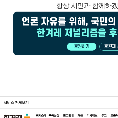
항상 시민과 함께하
언론 자유를 위해, 국민의
한겨레 저널리즘을 
후원하기
후원제 
광
고
광
고
광
고
서비스 전체보기
회사소개
구독신청
광고안내
채용
기사제보
투고
고충
전체