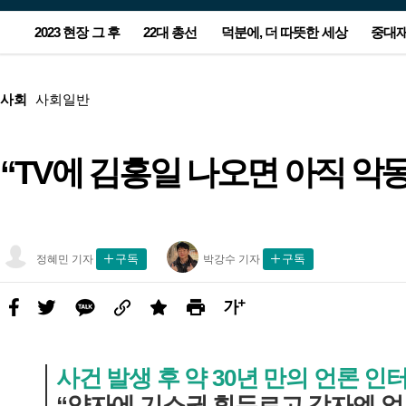
서
2023 현장 그 후
22대 총선
덕분에, 더 따뜻한 세상
중대
비
스
광
본
메
고
문
뉴
광
사회
사회일반
고
“TV에 김홍일 나오면 아직 악몽
농지 돌아가는 잼버리 야영지…주
윤-한 충돌 2라운드는 공천…양보
“누가 눈 치웠지?”…무인매장 앞
[사설] 노동자 안전 뒷전 중대재해
[올해의 책] 숙제를 풀 실마리를 찾
“이스라엘-하마스 1개월 휴전 합
정부, ‘후쿠시마 오염수 대응’ 전담
폭우에 부서진 집 그대로…임시
이준석-양향자 합당…제3지대 
‘90원 아침밥’ 할머니가 남긴 사
아파트 관리소장, 안전모 미착용
[올해의 책] 숙제를 풀 실마리를 
이스라엘 사람들도 외친다…“전
새해 첫 해맞이 7시26분…‘일출 
민들 마음엔 상처만 남았다
못 할 승부의 본질은
CCTV에 찍힌 어르신
법 후퇴가 민생 대책인가
아, 다시 책으로 ①국내서
의”…‘완전한 종전’엔 이견
조직 만든다
택 떠날 2년 뒤 더 걱정
눈 ‘칸막이’ 줄었다
랑…“산골 아이들 배 든든하게”
숨기려 현장 조작해 기소
아, 다시 책으로 ②번역서
종식, 네타냐후 퇴진”
소’ 동해선 보기 힘들 수도
정
박
구독
구독
정혜민 기자
박강수 기자
혜
강
민
수
기
기
자
자
페
트
카
링
스
프
글
사
사
이
위
카
크
크
린
씨
진
진
스
터
오
랩
트
키
북
우
사건 발생 후 약 30년 만의 언론 인
기
“약자에 기소권 휘두르고 강자엔 