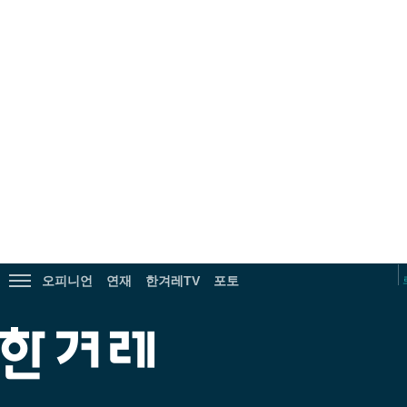
광
고
오피니언
연재
한겨레TV
포토
전
체
메
한
뉴
겨
보
레
기