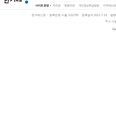
사이트 운영
저작권
회원약관
개인정보취급방침
지적재산보
정치
정치일반
대통령실
국회·정당
한겨레신문
등록번호:서울,아01705
등록일자:2011-7-19
발행일
사회
사회일반
여성
노동
환경
주소:서
전국
전국일반
제주
호남
영남
Co
경제
경제일반
금융·증권
산업·재계
국제
국제일반
해외토픽
아시아·태
문화
문화일반
영화·애니
방송·연예
스포츠
스포츠일반
축구·해외리그
야구
미래과학
미래
과학
기술
환경
시각
애니멀피플
야생동물
반려동물
농장동물
기후변화&
기후정책
기후행동
기후과학
휴심정
마음산책
조현이 만난 사람
휴
오피니언
사설
칼럼
왜냐면