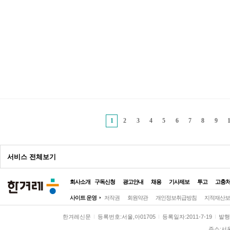
1
2
3
4
5
6
7
8
9
광
서비스 전체보기
고
회사소개
구독신청
광고안내
채용
기사제보
투고
고충
전체
사이트 운영
저작권
회원약관
개인정보취급방침
지적재산보
정치
정치일반
대통령실
국회·정당
한겨레신문
등록번호:서울,아01705
등록일자:2011-7-19
발행일
사회
사회일반
여성
노동
환경
주소:서