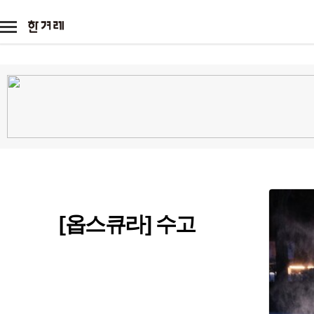
메
뉴
기
아
타
이
서
전체
광
본
콘
비
고
문
스
정치
정치일반
대통령실
국회·정당
사회
사회일반
여성
노동
환경
전국
전국일반
제주
호남
영남
경제
경제일반
금융·증권
산업·재계
국제
국제일반
해외토픽
아시아·태
문화
문화일반
영화·애니
방송·연예
[옵스큐라] 수고
스포츠
스포츠일반
축구·해외리그
야구
미래과학
미래
과학
기술
환경
시각
애니멀피플
야생동물
반려동물
농장동물