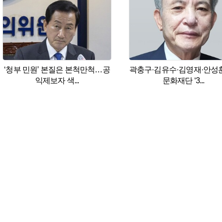
‘청부 민원’ 본질은 본척만척…공
곽충구·김유수·김영재·안성훈 
익제보자 색...
문화재단 ‘3...