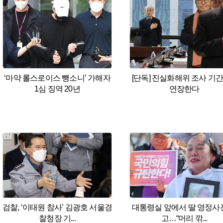
‘마약 롤스로이스 뺑소니’ 가해자
[단독] 진실화해위 조사 기간
1심 징역 20년
연장한다
검찰, ‘이태원 참사’ 김광호 서울경
대통령실 앞에서 딸 영정사
찰청장 기...
고…“머리 깎...