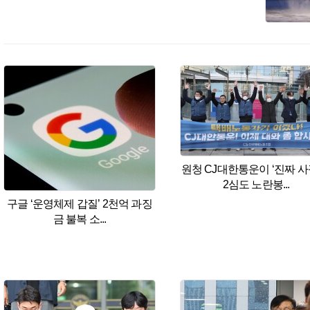
기후변화&
기후정책
기후행동
기후과학
휴심정
마음산책
조현이 만난 사람
휴
오피니언
사설
칼럼
왜냐면
만화
|
ESC
|
한겨레S
|
연재
|
이슈
|
함
포토
화보
한겨레TV
편성표
한겨레TV 소개
광고·후
뉴스서비스
많이본기사
날짜별한겨레
지난
원청 CJ대한통운이 ‘진짜 사
매거진
한겨레21
씨네21
이코노미인사
2심도 노란봉...
구글 ‘운영체제 갑질’ 2천억 과징
금 불복 소...