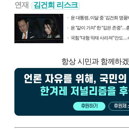
연재
김건희 리스크
윤 대통령, 이달 중 ‘김건희 명품
윤 “같이 가자” 한 “깊은 존중
국힘 “대형 악재 사라져” 안도…속
항상 시민과 함께하
언론 자유를 위해, 국민의
한겨레 저널리즘을 
후원하기
후원제 