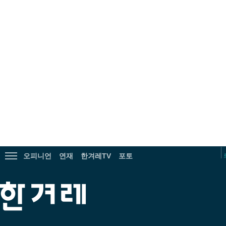
광
고
오피니언
연재
한겨레TV
포토
전
체
메
한
뉴
겨
보
레
기