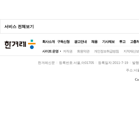
광
고
서비스 전체보기
회사소개
구독신청
광고안내
채용
기사제보
투고
고충
전체
사이트 운영
저작권
회원약관
개인정보취급방침
지적재산보
정치
정치일반
대통령실
국회·정당
한겨레신문
등록번호:서울,아01705
등록일자:2011-7-19
발행일
사회
사회일반
여성
노동
환경
주소:서
전국
전국일반
제주
호남
영남
Co
경제
경제일반
금융·증권
산업·재계
국제
국제일반
해외토픽
아시아·태
문화
문화일반
영화·애니
방송·연예
스포츠
스포츠일반
축구·해외리그
야구
미래과학
미래
과학
기술
환경
시각