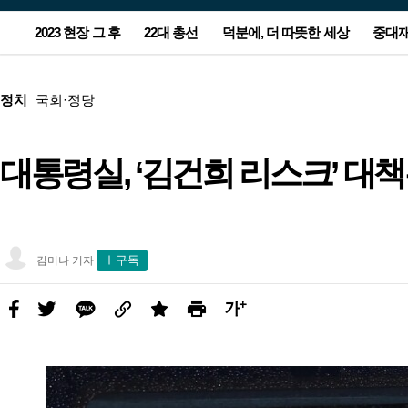
서
2023 현장 그 후
22대 총선
덕분에, 더 따뜻한 세상
중대
비
스
광
본
메
고
문
뉴
광
정치
국회·정당
고
대통령실, ‘김건희 리스크’ 대책은
농지 돌아가는 잼버리 야영지…주
윤-한 충돌 2라운드는 공천…양보
“누가 눈 치웠지?”…무인매장 앞
[사설] 노동자 안전 뒷전 중대재해
[올해의 책] 숙제를 풀 실마리를 찾
“이스라엘-하마스 1개월 휴전 합
정부, ‘후쿠시마 오염수 대응’ 전담
폭우에 부서진 집 그대로…임시
이준석-양향자 합당…제3지대 
‘90원 아침밥’ 할머니가 남긴 사
아파트 관리소장, 안전모 미착용
[올해의 책] 숙제를 풀 실마리를 
이스라엘 사람들도 외친다…“전
새해 첫 해맞이 7시26분…‘일출 
민들 마음엔 상처만 남았다
못 할 승부의 본질은
CCTV에 찍힌 어르신
법 후퇴가 민생 대책인가
아, 다시 책으로 ①국내서
의”…‘완전한 종전’엔 이견
조직 만든다
택 떠날 2년 뒤 더 걱정
눈 ‘칸막이’ 줄었다
랑…“산골 아이들 배 든든하게”
숨기려 현장 조작해 기소
아, 다시 책으로 ②번역서
종식, 네타냐후 퇴진”
소’ 동해선 보기 힘들 수도
김
구독
김미나 기자
미
나
기
자
페
트
카
링
스
프
글
사
이
위
카
크
크
린
씨
진
스
터
오
랩
트
키
북
우
기