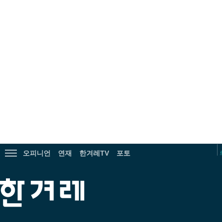
광
고
오피니언
연재
한겨레TV
포토
전
체
메
한
뉴
겨
보
레
기