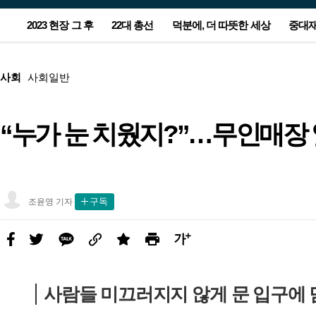
서
2023 현장 그 후
22대 총선
덕분에, 더 따뜻한 세상
중대
비
스
광
본
메
고
문
뉴
광
사회
사회일반
고
“누가 눈 치웠지?”…무인매장 
농지 돌아가는 잼버리 야영지…주
윤-한 충돌 2라운드는 공천…양보
“누가 눈 치웠지?”…무인매장 앞
[사설] 노동자 안전 뒷전 중대재해
[올해의 책] 숙제를 풀 실마리를 찾
“이스라엘-하마스 1개월 휴전 합
정부, ‘후쿠시마 오염수 대응’ 전담
폭우에 부서진 집 그대로…임시
이준석-양향자 합당…제3지대 
‘90원 아침밥’ 할머니가 남긴 사
아파트 관리소장, 안전모 미착용
[올해의 책] 숙제를 풀 실마리를 
이스라엘 사람들도 외친다…“전
새해 첫 해맞이 7시26분…‘일출 
민들 마음엔 상처만 남았다
못 할 승부의 본질은
CCTV에 찍힌 어르신
법 후퇴가 민생 대책인가
아, 다시 책으로 ①국내서
의”…‘완전한 종전’엔 이견
조직 만든다
택 떠날 2년 뒤 더 걱정
눈 ‘칸막이’ 줄었다
랑…“산골 아이들 배 든든하게”
숨기려 현장 조작해 기소
아, 다시 책으로 ②번역서
종식, 네타냐후 퇴진”
소’ 동해선 보기 힘들 수도
조
구독
조윤영 기자
윤
영
기
자
페
트
카
링
스
프
글
사
이
위
카
크
크
린
씨
진
스
터
오
랩
트
키
북
우
사람들 미끄러지지 않게 문 입구에 
기