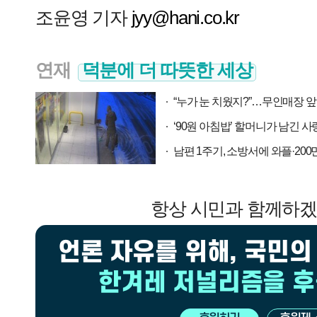
조윤영 기자
jyy@hani.co.kr
연재
덕분에 더 따뜻한 세상
“누가 눈 치웠지?”…무인매장 앞
‘90원 아침밥’ 할머니가 남긴 
남편 1주기, 소방서에 와플·200
항상 시민과 함께하
언론 자유를 위해, 국민의
한겨레 저널리즘을 