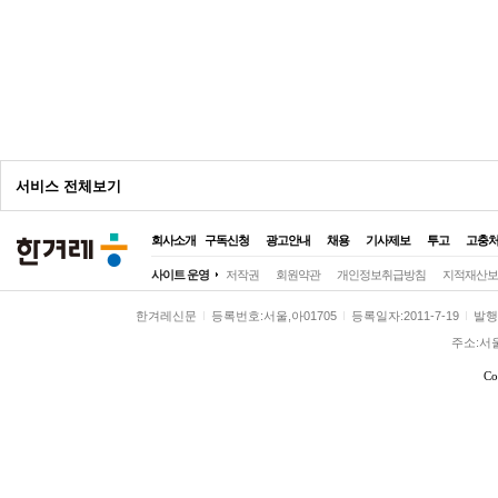
광
고
서비스 전체보기
회사소개
구독신청
광고안내
채용
기사제보
투고
고충
전체
사이트 운영
저작권
회원약관
개인정보취급방침
지적재산보
정치
정치일반
대통령실
국회·정당
한겨레신문
등록번호:서울,아01705
등록일자:2011-7-19
발행일
사회
사회일반
여성
노동
환경
주소:서
전국
전국일반
제주
호남
영남
Co
경제
경제일반
금융·증권
산업·재계
국제
국제일반
해외토픽
아시아·태
문화
문화일반
영화·애니
방송·연예