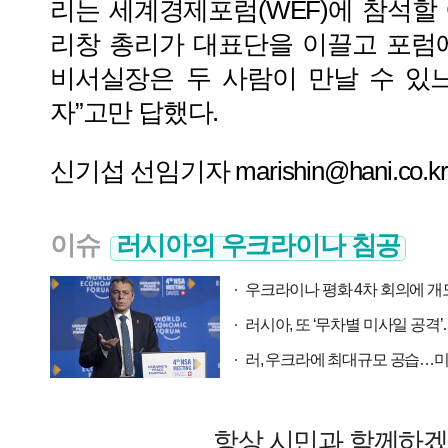
리는 세계경제포럼(WEF)에 참석할
리창 총리가 대표단을 이끌고 포럼
비서실장은 두 사람이 만날 수 있
자”고만 답했다.
신기섭 선임기자
marishin@hani.co.kr
이슈
러시아의 우크라이나 침공
우크라이나 평화 4차 회의에 
러시아, 또 ‘무차별 미사일 공
러, 우크라에 최대규모 공습…미
항상 시민과 함께하