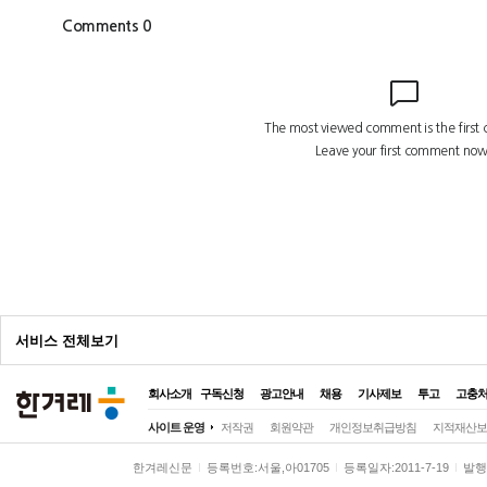
광
고
서비스 전체보기
회사소개
구독신청
광고안내
채용
기사제보
투고
고충
전체
사이트 운영
저작권
회원약관
개인정보취급방침
지적재산보
정치
정치일반
대통령실
국회·정당
한겨레신문
등록번호:서울,아01705
등록일자:2011-7-19
발행일
사회
사회일반
여성
노동
환경