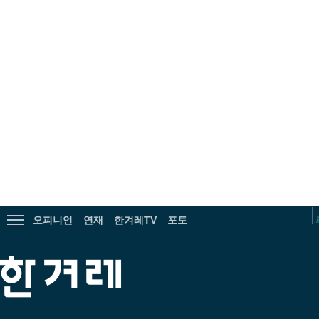
광
고
오피니언
연재
한겨레TV
포토
전
체
메
한
뉴
겨
보
레
기