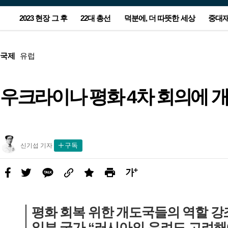
서
2023 현장 그 후
22대 총선
덕분에, 더 따뜻한 세상
중대
비
스
광
본
메
고
문
뉴
광
국제
유럽
고
우크라이나 평화 4차 회의에 
농지 돌아가는 잼버리 야영지…주
윤-한 충돌 2라운드는 공천…양보
“누가 눈 치웠지?”…무인매장 앞
[사설] 노동자 안전 뒷전 중대재해
[올해의 책] 숙제를 풀 실마리를 찾
“이스라엘-하마스 1개월 휴전 합
정부, ‘후쿠시마 오염수 대응’ 전담
폭우에 부서진 집 그대로…임시
이준석-양향자 합당…제3지대 
‘90원 아침밥’ 할머니가 남긴 사
아파트 관리소장, 안전모 미착용
[올해의 책] 숙제를 풀 실마리를 
이스라엘 사람들도 외친다…“전
새해 첫 해맞이 7시26분…‘일출 
민들 마음엔 상처만 남았다
못 할 승부의 본질은
CCTV에 찍힌 어르신
법 후퇴가 민생 대책인가
아, 다시 책으로 ①국내서
의”…‘완전한 종전’엔 이견
조직 만든다
택 떠날 2년 뒤 더 걱정
눈 ‘칸막이’ 줄었다
랑…“산골 아이들 배 든든하게”
숨기려 현장 조작해 기소
아, 다시 책으로 ②번역서
종식, 네타냐후 퇴진”
소’ 동해선 보기 힘들 수도
신
구독
신기섭 기자
기
섭
기
자
페
트
카
링
스
프
글
사
이
위
카
크
크
린
씨
진
스
터
오
랩
트
키
북
우
평화 회복 위한 개도국들의 역할 강
기
일부 국가 “러시아의 우려도 고려해